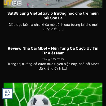
Sut88 cùng Viettel xây 5 trường học cho trẻ miền
núi Sơn La
Giáo dục luôn là chìa khóa mở cánh cửa tương lai cho mọi
vùng đất, [...]
Review Nhà Cái Mbet – Nền Tảng Cá Cược Uy Tín
Từ Việt Nam
Tháng 8 15, 2025
Trong thị trường cá cược trực tuyến hiện nay, nhà cái Mbet
đã khẳng định [...]
08
Th7