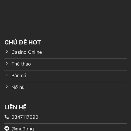
Hosting Right Now
CHỦ ĐỀ HOT
Casino Online
Thể thao
Bắn cá
Nổ hũ
LIÊN HỆ
0347117090
@mu9ong