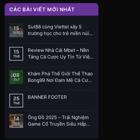
CÁC BÀI VIẾT MỚI NHẤT
Sut88 cùng Viettel xây 5
15
trường học cho trẻ miền núi
Th10
Sơn La
Review Nhà Cái Mbet – Nền
15
Tảng Cá Cược Uy Tín Từ Việt
Th8
Nam
Khám Phá Thế Giới Thể Thao
08
Bong99 Nơi Đam Mê Cá Cược
Th7
Gặp Nhau
BANNER FOOTER
25
Th6
Ông Đồ 2025 – Trải Nghiệm
14
Game Cổ Truyền Siêu Hấp
Th3
Dẫn