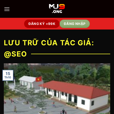
Chuyển
đến
nội
dung
ĐĂNG KÝ +99K
ĐĂNG NHẬP
LƯU TRỮ CỦA TÁC GIẢ:
@SEO
15
Th10