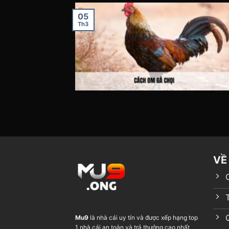
05
Th3
Lý do Đá Gà hấp dẫn người c
Bộ môn này không chỉ đơn thuần là mộ
VỀ
cao và sự đa dạng trong cách chơi. M
liệt từ các chiến kê dũng mãnh.
Ngoài ra, đây còn là cơ hội kiếm tiền 
Mu9
là nhà cái uy tín và được xếp hạng top
Đặc biệt, với công nghệ phát sóng trự
1 nhà cái an toàn và trả thưởng cao nhất