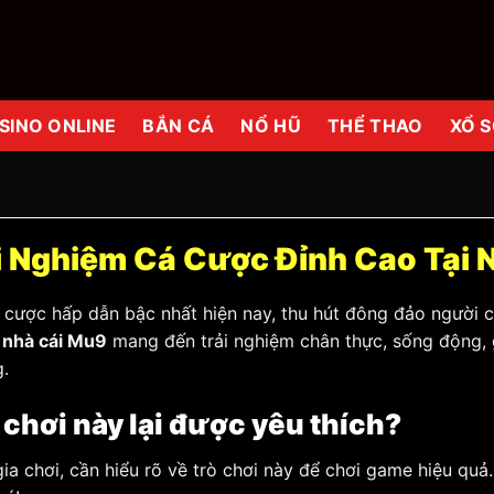
SINO ONLINE
BẮN CÁ
NỔ HŨ
THỂ THAO
XỔ 
ải Nghiệm Cá Cược Đỉnh Cao Tại 
 cược hấp dẫn bậc nhất hiện nay, thu hút đông đảo người c
,
nhà cái Mu9
mang đến trải nghiệm chân thực, sống động, 
g.
ò chơi này lại được yêu thích?
ia chơi, cần hiểu rõ về trò chơi này để chơi game hiệu qu