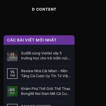
D CONTENT
CÁC BÀI VIẾT MỚI NHẤT
Sut88 cùng Viettel xây 5
15
trường học cho trẻ miền núi
Th10
Sơn La
Review Nhà Cái Mbet – Nền
15
Tảng Cá Cược Uy Tín Từ Việt
Th8
Nam
Khám Phá Thế Giới Thể Thao
08
Bong99 Nơi Đam Mê Cá Cược
Th7
Gặp Nhau