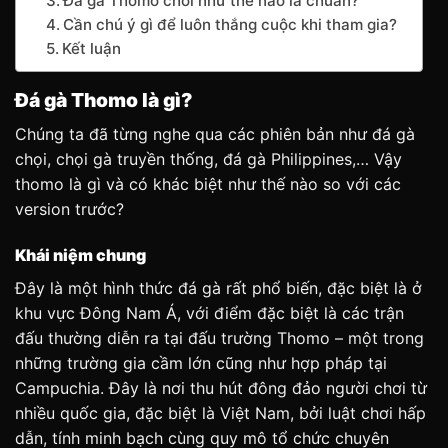
Đá gà Thomo chơi như thế nào là chuẩn?
Cần chú ý gì để luôn thắng cuộc khi tham gia?
Kết luận
Đá gà Thomo là gì?
Chúng ta đã từng nghe qua các phiên bản như đá gà
chọi, chọi gà truyền thống, đá gà Philippines,… Vậy
thomo là gì và có khác biệt như thế nào so với các
version trước?
Khái niệm chung
Đây là một hình thức đá gà rất phổ biến, đặc biệt là ở
khu vực Đông Nam Á, với điểm đặc biệt là các trận
đấu thường diễn ra tại đấu trường Thomo – một trong
những trường gia cầm lớn cũng như hợp pháp tại
Campuchia. Đây là nơi thu hút đông đảo người chơi từ
nhiều quốc gia, đặc biệt là Việt Nam, bởi luật chơi hấp
dẫn, tính minh bạch cùng quy mô tổ chức chuyên