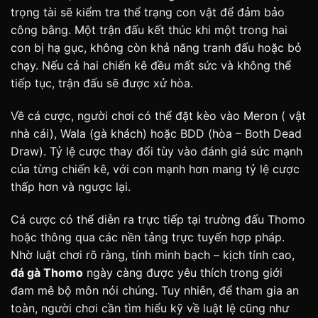
trọng tài sẽ kiểm tra thể trạng con vật để đảm bảo
công bằng. Một trận đấu kết thúc khi một trong hai
con bị hạ gục, không còn khả năng tranh đấu hoặc bỏ
chạy. Nếu cả hai chiến kê đều mất sức và không thể
tiếp tục, trận đấu sẽ được xử hòa.
Về cá cược, người chơi có thể đặt kèo vào Meron ( vật
nhà cái), Wala (gà khách) hoặc BDD (hòa – Both Dead
Draw). Tỷ lệ cược thay đổi tùy vào đánh giá sức mạnh
của từng chiến kê, với con mạnh hơn mang tỷ lệ cược
thấp hơn và ngược lại.
Cá cược có thể diễn ra trực tiếp tại trường đấu Thomo
hoặc thông qua các nền tảng trực tuyến hợp pháp.
Nhờ luật chơi rõ ràng, tính minh bạch – kịch tính cao,
đá gà Thomo
ngày càng được yêu thích trong giới
đam mê bộ môn nói chúng. Tuy nhiên, để tham gia an
toàn, người chơi cần tìm hiểu kỹ về luật lệ cũng như