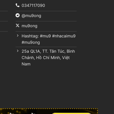
0347117090
á, bóng rổ, đua ngựa, tennis, … Nổi
@mu9ong
h ưu điểm này tạo nên trải nghiệm đa
mu9ong
Hashtag: #mu9 #nhacaimu9
#mu9ong
25a QL1A, TT. Tân Túc, Bình
Chánh, Hồ Chí Minh, Việt
Nam