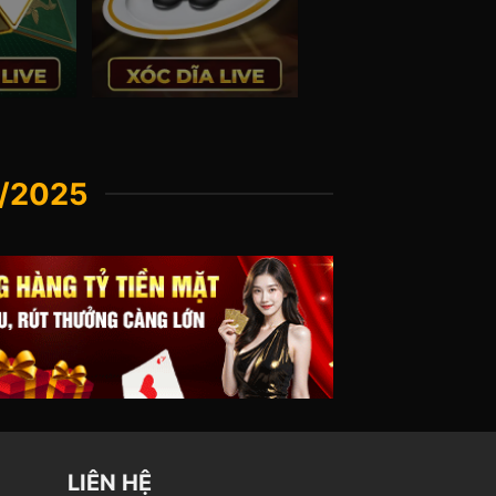
/2025
ng xây dựng sân chơi uy tín, an toàn
 có tại đây. Quan trọng hơn hết
a các chuyên mục giải trí. Bên cạnh
LIÊN HỆ