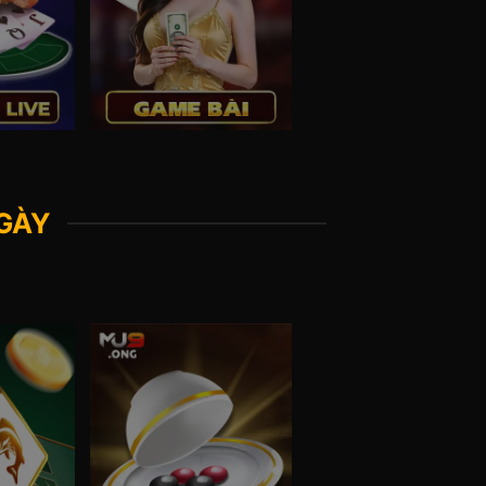
o dịch tài chính liên quan.
NGÀY