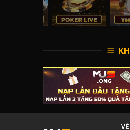
KH
Cam kết hoạt động
Nhà cái
Mu9
luôn tuân thủ các quy t
và minh bạch. Đặc biệt phù hợp với đ
trang web cam kết mang đến những sả
Tổng hợp các chuyên 
Với mục tiêu phát triển một nền tảng
dịch vụ chủ chốt là cá cược thể thao,
VỀ
Cược nhiều bộ môn thể thao